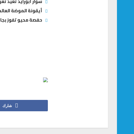
سوار أبورايد تعيد ت
أيقونة الموضة العالم
حفصة محيو تفوز بجائ
شارك