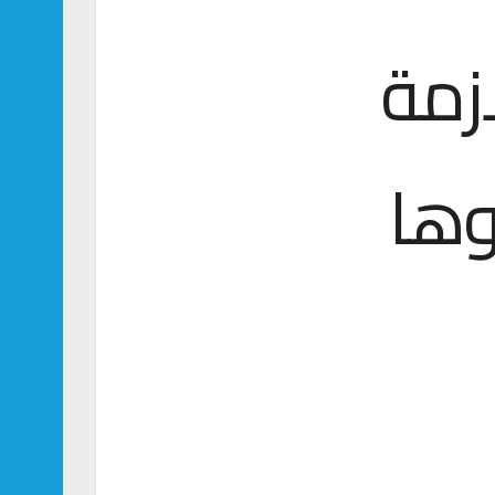
زمة
وها