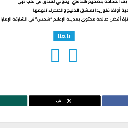
عريف الفخامة بتصميم هندسي أيقوني لفندق في قلب دبي
ية أولغا فلوريدا تعـشق الخليج والصحراء تلهمها
زة أفضل صانعة محتوى بمدينة الإعلام “شمس” في الشارقة الإمارا
تابعنا
غرد