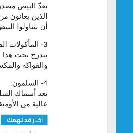
يعدّ البيض مصد
الذين يعانون من
أن يتناولوا البيض
3- المأكولات القليلة بالسكريات:
يندرج تحت هذا ا
والفواكه والمكس
4- السلمون:
تعد أسماك السل
عالية من الأوميغا 3 المفيدة جداً لتعزيز صحة ال
اخبار
قد تهمك