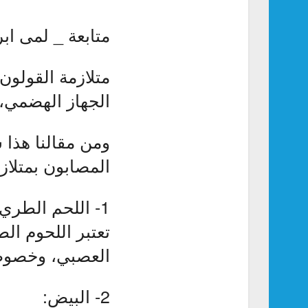
متابعة _ لمى ابر
متلازمة القول
الجهاز الهضمي، 
ومن مقالنا هذا 
المصابون بمتلاز
1- اللحم الطري:
تعتبر اللحوم ال
العصبي، وخصوصا
2- البيض: