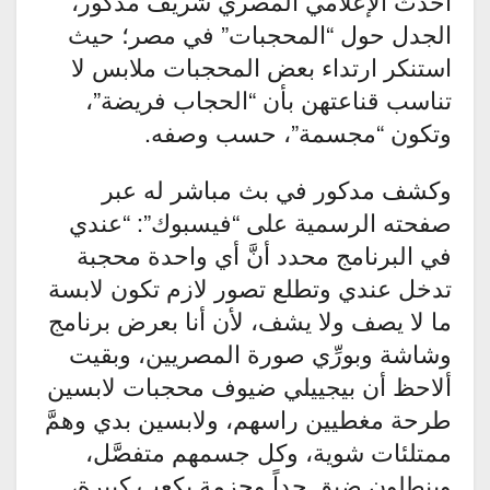
أحدث الإعلامي المصري شريف مدكور،
الجدل حول “المحجبات” في مصر؛ حيث
استنكر ارتداء بعض المحجبات ملابس لا
تناسب قناعتهن بأن “الحجاب فريضة”،
وتكون “مجسمة”، حسب وصفه.
وكشف مدكور في بث مباشر له عبر
صفحته الرسمية على “فيسبوك”: “عندي
في البرنامج محدد أنَّ أي واحدة محجبة
تدخل عندي وتطلع تصور لازم تكون لابسة
ما لا يصف ولا يشف، لأن أنا بعرض برنامج
وشاشة وبورِّي صورة المصريين، وبقيت
ألاحظ أن بيجييلي ضيوف محجبات لابسين
طرحة مغطيين راسهم، ولابسين بدي وهمَّ
ممتلئات شوية، وكل جسمهم متفصَّل،
وبنطلون ضيق جداً وجزمة بكعب كبيرة،