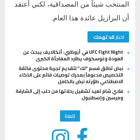
المنتخب شيئاً من المصداقية، لكني أعتقد
أن البرازيل عائدة هذا العام.
اخبار
قد تهمك
UFC Fight Night في أبوظبي: أنكالايف يبحث عن
العودة وغوسكوف يطارد المفاجأة الكبرى
نبض تطلق قسم “لك” لتقديم تجربة محتوى فائقة
التخصيص مدعوماً بمحرك توصيات قائم على الذكاء
الاصطناعي طوّرته نبض بالكامل
فلاي شام تعيد تشغيل رحلاتها من حلب إلى الشارقة
ومرسين وإسطنبول
تابعنا