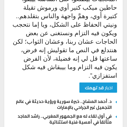
حاطين ميكب كتير أوي ورموش تقيلة
كتيرة أوي، وهمَّ واجهة والناس بتقلدهم..
ونيتي الحفاظ على الشكل، ويا إما نتحجب
ويكون فيه التزام ونستغنى عن بعض
الحاجات عشان ربنا، وعشان الثواب؛ لكن
هنتدلع في النص ما تقوليش إنه فرض،
ساعتها قل لي إنه فضيلة، لأن الفرض
يكون فيه التزام وما بيبقاش فيه شكل
استفزازي”.
اخبار
قد تهمك
د. أحمد المسّاح.. خبرة سورية ورؤية حديثة في عالم
التجميل غير الجراحي بالإمارات
في أول لقاء له مع الجمهور المغربي.. راشد الماجد
متألقاً في أمسية فنية استثنائية