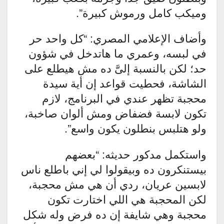
وميكب كامل ورموش كبيرة”.
وأضاف الإعلامي المصري: “كل واحد حر
في لبسه، وعمري ما هاتدخل في شؤون
حد؛ لكن بالنسبة إلىَّ ده مش هيطلع على
الشاشة، فحطيت قواعد إن أية سيدة
محجبة تظهر عندي في البرنامج، لازم
تكون لابسة فضفاض ومش ألوان صاخبة،
ولو هتلبس بنطلون يكون واسع”.
واستكمل مدكور حديثه: “بعضهم
بيستنكرون ده وبيقولوا لي إني باطلع ناس
لابسين عريان، ردي أن هي مش محجبة،
لكن المحجبة هي اللي اختارت تكون
محجبة وهي شايفة إن ده فرض وله شكل