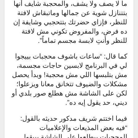
ما لا يصف ولا يشف، والمحجبة شايف أنها
بتتنازل شوية عن جمالها وماتبقاش لافتة
للنظر، فإزاي حضرتك بتتحجبي وشايفة إن
ده فرض، والمفروض تكوني مش لافتة
للنظر وأنتِ لابسة مجسم تماماً”.
كما قال: “ساعات باشوف محجبات بييجوا
لي في البرنامج لابسين حاجات مجسمة،
مش بتلبسها اللي مش محجبة! وبدأ يحصل
مشكلات والضيوف تتخانق معانا ويزعلوا؛
لكن على الشاشة مش هطلع صور بلدي أو
ديني، حد يقول إيه ده”.
فيما اختتم شريف مدكور حديثه بالقول:
“فيه بعض المذيعات والإعلاميات
المحجبات بيطلعوا على الشاشة بيبقوا