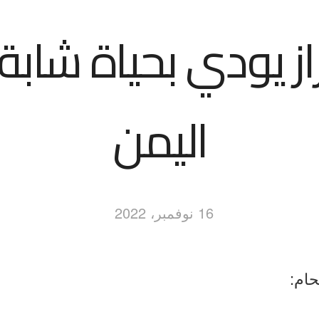
زاز يودي بحياة شاب
اليمن
16 نوفمبر، 2022
حام: