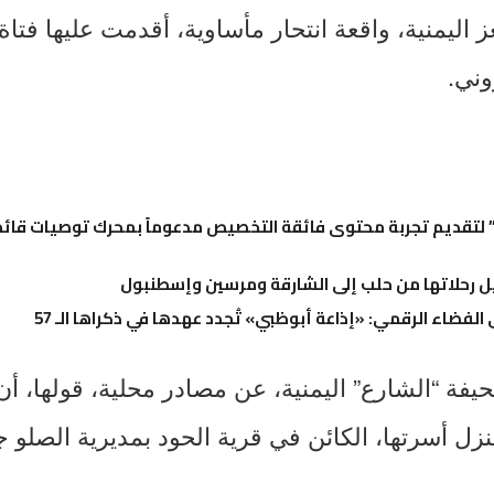
ليمنية، واقعة انتحار مأساوية، أقدمت عليها فتاة
وني.
تقديم تجربة محتوى فائقة التخصيص مدعوماً بمحرك توصيات قائم 
 رحلاتها من حلب إلى الشارقة ومرسين وإسطنبول
 الفضاء الرقمي: «إذاعة أبوظبي» تُجدد عهدها في ذكراها الـ 57
ة “الشارع” اليمنية، عن مصادر محلية، قولها، أن
ل أسرتها، الكائن في قرية الحود بمديرية الصلو