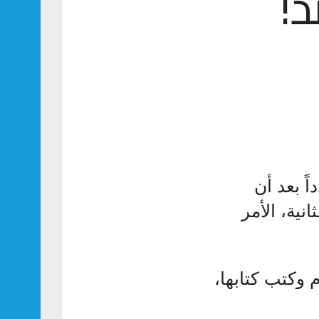
د!
ً بعد أن
نية، الأمر
 وكتب كتابها،