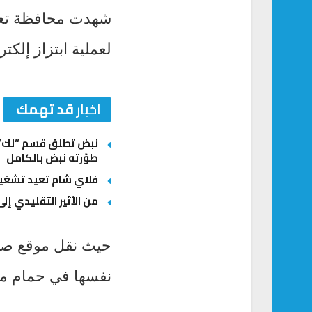
شهدت محافظة تعز ا
لعملية ابتزاز إلكتر
اخبار
قد تهمك
نبض تطلق قسم “لك” ل
طوّرته نبض بالكامل
فلاي شام تعيد تشغيل
من الأثير التقليدي إلى
حيث نقل موقع صحيف
نفسها في حمام منز