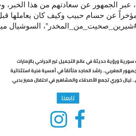
 عبر الجمهور عن سعادتهم من هذا الخبر، و
راً عن حسام حبيب وكيف كان يعاملها قبل
#شيرين_صحيت_من_المخدر”، السوشيال ميدي
ة سورية ورؤية حديثة في عالم التجميل غير الجراحي بالإمارات
مهور المغربي.. راشد الماجد متألقاً في أمسية فنية استثنائية
.. ليال خوري تجمع الأصدقاء والمشاهير في احتفال مميز بدبي
تابعنا