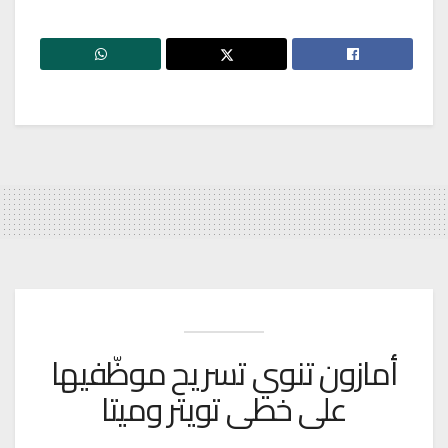
أمازون تنوي تسريح موظّفيها
على خطى تويتر وميتا