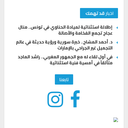
اخبار
قد تهمك
إطلالة استثنائية لميادة الحناوي في تونس.. منال
عجاج تجمع الفخامة والأصالة
د. أحمد المسّاح.. خبرة سورية ورؤية حديثة في عالم
التجميل غير الجراحي بالإمارات
في أول لقاء له مع الجمهور المغربي.. راشد الماجد
متألقاً في أمسية فنية استثنائية
تابعنا