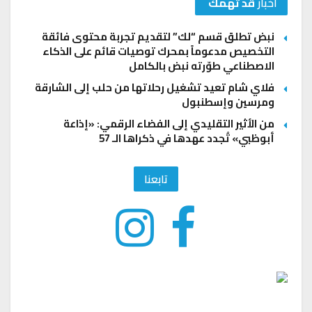
اخبار
قد تهمك
نبض تطلق قسم “لك” لتقديم تجربة محتوى فائقة
التخصيص مدعوماً بمحرك توصيات قائم على الذكاء
الاصطناعي طوّرته نبض بالكامل
فلاي شام تعيد تشغيل رحلاتها من حلب إلى الشارقة
ومرسين وإسطنبول
من الأثير التقليدي إلى الفضاء الرقمي: «إذاعة
أبوظبي» تُجدد عهدها في ذكراها الـ 57
تابعنا