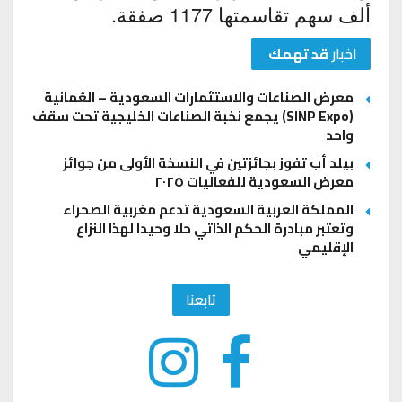
ألف سهم تقاسمتها 1177 صفقة.
اخبار
قد تهمك
معرض الصناعات والاستثمارات السعودية – العُمانية
(SINP Expo) يجمع نخبة الصناعات الخليجية تحت سقف
واحد
بيلد أب تفوز بجائزتين في النسخة الأولى من جوائز
معرض السعودية للفعاليات ٢٠٢٥
المملكة العربية السعودية تدعم مغربية الصحراء
وتعتبر مبادرة الحكم الذاتي حلا وحيدا لهذا النزاع
الإقليمي
تابعنا