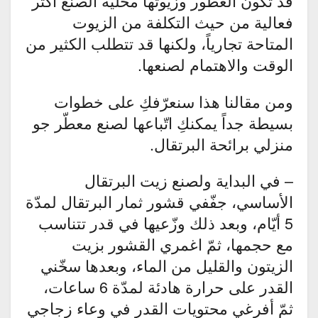
قد تكون العطور وزيوتها محلية الصنع أكثر
فعالية من حيث التكلفة من الزيوت
المتاحة تجارياً، ولكنها قد تتطلب الكثير من
الوقت والاهتمام لصنعها.
ومن مقالنا هذا سنعرّفكِ على خطوات
بسيطة جداً يمكنكِ اتّباعها لصنع معطّر جو
منزلي برائحة البرتقال.
– في البداية ولصنع زيت البرتقال
الأساسي، جفّفي قشور ثمار البرتقال لمدّة
5 أيّام، وبعد ذلك وزّعيها في قدر تتناسب
مع حجمها، ثمّ اغمري القشور بزيت
الزيتون والقليل من الماء، وبعدها سخّني
القدر على حرارة هادئة لمدّة 6 ساعات،
ثمّ أفرِغي محتويات القدر في وعاء زجاجي