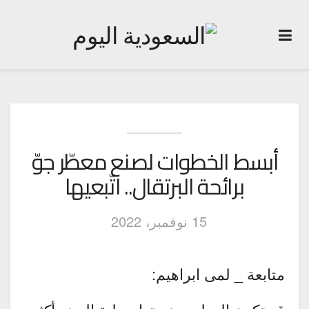
أبسط الخطوات لصنع معطّر جوّ
برائحة البرتقال.. اتّبعيها
15 نوفمبر، 2022
متابعة _ لمى ابراهيم: