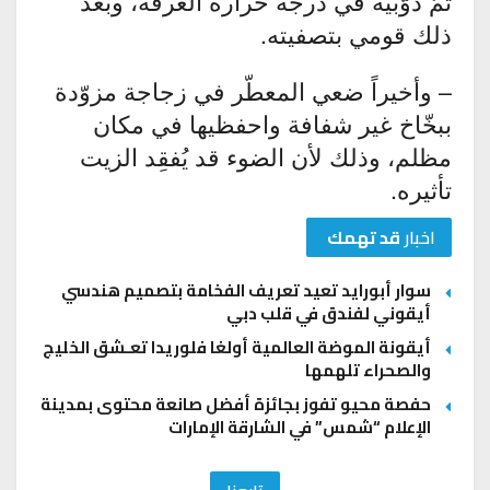
ثمّ ذوّبيه في درجة حرارة الغرفة، وبعد
ذلك قومي بتصفيته.
– وأخيراً ضعي المعطّر في زجاجة مزوّدة
ببخّاخ غير شفافة واحفظيها في مكان
مظلم، وذلك لأن الضوء قد يُفقِد الزيت
تأثيره.
اخبار
قد تهمك
سوار أبورايد تعيد تعريف الفخامة بتصميم هندسي
أيقوني لفندق في قلب دبي
أيقونة الموضة العالمية أولغا فلوريدا تعـشق الخليج
والصحراء تلهمها
حفصة محيو تفوز بجائزة أفضل صانعة محتوى بمدينة
الإعلام “شمس” في الشارقة الإمارات