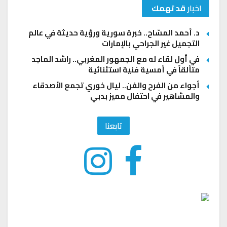
اخبار
قد تهمك
د. أحمد المسّاح.. خبرة سورية ورؤية حديثة في عالم
التجميل غير الجراحي بالإمارات
في أول لقاء له مع الجمهور المغربي.. راشد الماجد
متألقاً في أمسية فنية استثنائية
أجواء من الفرح والفن.. ليال خوري تجمع الأصدقاء
والمشاهير في احتفال مميز بدبي
تابعنا