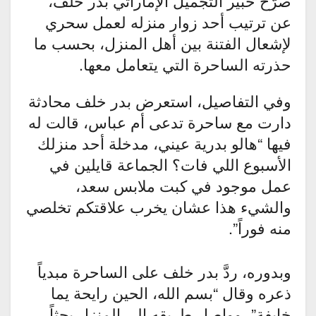
صرّح خبير التجميل الإماراتي بدر خلف،
عن ترتيب أحد زوار منزله لعمل سحري
لإشعال الفتنة بين أهل المنزل، بحسب ما
حذرته الساحرة التي يتعامل معها.
وفي التفاصيل، استعرض بدر خلف محادثة
دارت مع ساحرة تدعى أم عباس، قالت له
فيها “هالو بدرية عيني، مدخلة أحد منزلك
الأسبوع اللي فات؟ الجماعة قايلين في
عمل موجود في كبت ملابس سعد،
والشيء هذا عشان يخرب علاقتكم تخلصي
منه فوراً”.
وبدوره، ردَّ بدر خلف على الساحرة مبدياً
ذعره وقال “بسم الله، الحين رايحة يما
خايفة”، وواصل طريقه إلى المنزل بحثاً