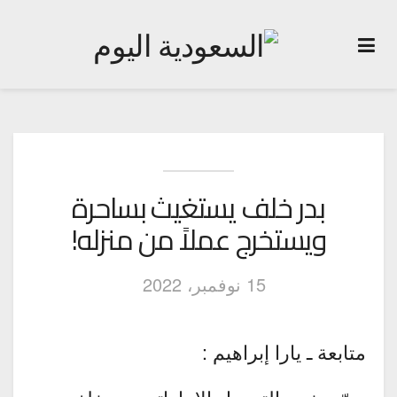
بدر خلف يستغيث بساحرة
ويستخرج عملاً من منزله!
15 نوفمبر، 2022
متابعة ـ يارا إبراهيم :