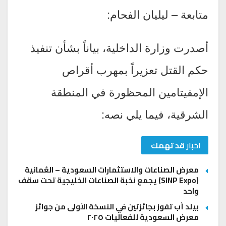
متابعة – ليليان الفحام:
أصدرت وزارة الداخلية، بياناً بشأن تنفيذ
حكم القتل تعزيراً بمهرب أقراص
الإمفيتامين المحظورة في المنطقة
الشرقية، فيما يلي نصه:
اخبار
قد تهمك
معرض الصناعات والاستثمارات السعودية – العُمانية
(SINP Expo) يجمع نخبة الصناعات الخليجية تحت سقف
واحد
بيلد أب تفوز بجائزتين في النسخة الأولى من جوائز
معرض السعودية للفعاليات ٢٠٢٥