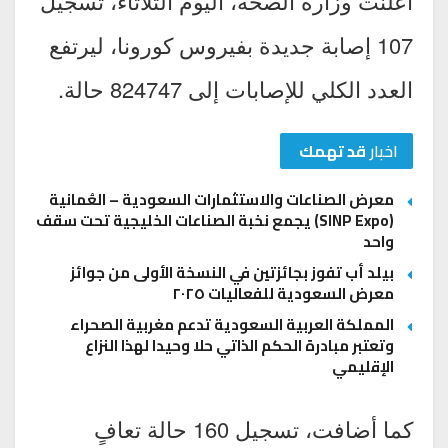
أعلنت وزارة الصحة، اليوم الثلاثاء، تسجيل
107 إصابة جديدة بفيروس كورونا، ليرتفع
العدد الكلي للإصابات إلى 824747 حالة.
اخبار
قد تهمك
معرض الصناعات والاستثمارات السعودية – العُمانية
(SINP Expo) يجمع نخبة الصناعات الخليجية تحت سقف
واحد
بيلد أب تفوز بجائزتين في النسخة الأولى من جوائز
معرض السعودية للفعاليات ٢٠٢٥
المملكة العربية السعودية تدعم مغربية الصحراء
وتعتبر مبادرة الحكم الذاتي حلا وحيدا لهذا النزاع
الإقليمي
كما أضافت، تسجيل 160 حالة تعافٍ