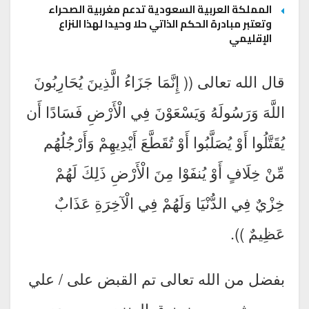
المملكة العربية السعودية تدعم مغربية الصحراء
وتعتبر مبادرة الحكم الذاتي حلا وحيدا لهذا النزاع
الإقليمي
قال الله تعالى (( إِنَّمَا جَزَاءُ الَّذِينَ يُحَارِبُونَ
اللَّهَ وَرَسُولَهُ وَيَسْعَوْنَ فِي الْأَرْضِ فَسَادًا أَن
يُقَتَّلُوا أَوْ يُصَلَّبُوا أَوْ تُقَطَّعَ أَيْدِيهِمْ وَأَرْجُلُهُم
مِّنْ خِلَافٍ أَوْ يُنفَوْا مِنَ الْأَرْضِ ذَلِكَ لَهُمْ
خِزْيٌ فِي الدُّنْيَا وَلَهُمْ فِي الْآخِرَةِ عَذَابٌ
عَظِيمٌ )).
بفضل من الله تعالى تم القبض على / علي
بن مبشوت بن زرنوق العنزي – سعودي