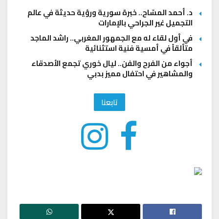
د. أحمد المسّاح.. خبرة سورية ورؤية حديثة في عالم
التجميل غير الجراحي بالإمارات
في أول لقاء له مع الجمهور المغربي.. راشد الماجد
متألقاً في أمسية فنية استثنائية
أجواء من الفرح والفن.. ليال خوري تجمع الأصدقاء
والمشاهير في احتفال مميز بدبي
تابعنا