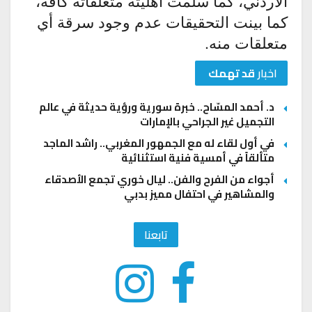
الأردني، كما سلمت أهليته متعلقاته كافة،
كما بينت التحقيقات عدم وجود سرقة أي
متعلقات منه.
اخبار
قد تهمك
د. أحمد المسّاح.. خبرة سورية ورؤية حديثة في عالم
التجميل غير الجراحي بالإمارات
في أول لقاء له مع الجمهور المغربي.. راشد الماجد
متألقاً في أمسية فنية استثنائية
أجواء من الفرح والفن.. ليال خوري تجمع الأصدقاء
والمشاهير في احتفال مميز بدبي
تابعنا