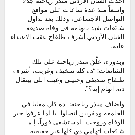
أحدثَ الفنان الأردني منذر رياحنة جدلاً
واسعاً منذ عدة ساعات على مواقع
التواصل الاجتماعي، وذلك بعد تداول
شائعات تفيد باتهامه في وفاة صديقه
الفنان الأردني أشرف طلفاح عقب الاعتداء
عليه.
وبدوره، علَّقَ منذر رياحنة على تلك
الشائعات: “ده كله سخيف وغريب، أشرف
طلفاح صديقي وحبيبي وعيب اللي بيتقال
ده، اتهام إيه؟”.
وأضاف منذر رياحنة: “ده كان معايا في
الجامعة ومقربين اتصلوا بيا لما عرفوا خبر
الوفاة وروحت المستشفى فوراً، إنما
شائعات اتهامي دي كلها غير حقيقية