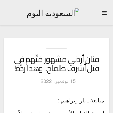
فنان أردني مشهور مُتَّهم في
قتل أشرف طلفاح.. وهذا ردَّه!
15 نوفمبر، 2022
متابعة ـ يارا إبراهيم :