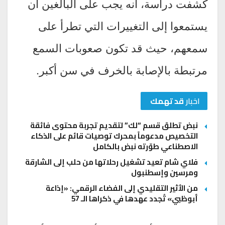
كشفت دراسة، أنه يجب على البالغين أن
يستمعوا إلى التغييرات التي تطرأ على
سمعهم، حيث قد تكون صعوبات السمع
مرتبطة بالإصابة بالخرف في سن أكبر.
اخبار
قد تهمك
نبض تطلق قسم “لك” لتقديم تجربة محتوى فائقة
التخصيص مدعوماً بمحرك توصيات قائم على الذكاء
الاصطناعي طوّرته نبض بالكامل
فلاي شام تعيد تشغيل رحلاتها من حلب إلى الشارقة
ومرسين وإسطنبول
من الأثير التقليدي إلى الفضاء الرقمي: «إذاعة
أبوظبي» تُجدد عهدها في ذكراها الـ 57