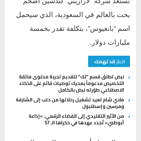
تستعد شركة “لازاريني” لتدشين أضخم
يخت بالعالم في السعودية، الذي سيحمل
اسم “بانغيوس”، بتكلفة تقدر بخمسة
مليارات دولار.
اخبار
قد تهمك
نبض تطلق قسم “لك” لتقديم تجربة محتوى فائقة
التخصيص مدعوماً بمحرك توصيات قائم على الذكاء
الاصطناعي طوّرته نبض بالكامل
فلاي شام تعيد تشغيل رحلاتها من حلب إلى الشارقة
ومرسين وإسطنبول
من الأثير التقليدي إلى الفضاء الرقمي: «إذاعة
أبوظبي» تُجدد عهدها في ذكراها الـ 57