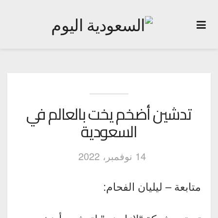
تدشين أضخم يخت بالعالم في
السعودية
14 نوفمبر، 2022
متابعة – ليليان الفحام: