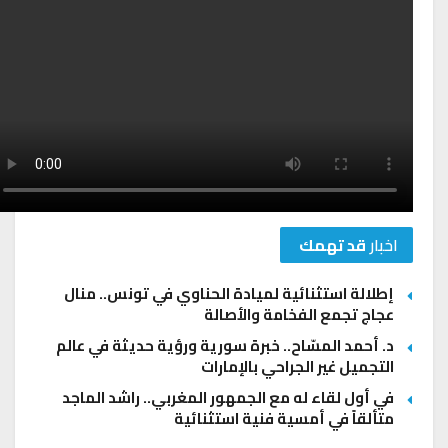
اخبار
قد تهمك
إطلالة استثنائية لميادة الحناوي في تونس.. منال
عجاج تجمع الفخامة والأصالة
د. أحمد المسّاح.. خبرة سورية ورؤية حديثة في عالم
التجميل غير الجراحي بالإمارات
في أول لقاء له مع الجمهور المغربي.. راشد الماجد
متألقاً في أمسية فنية استثنائية