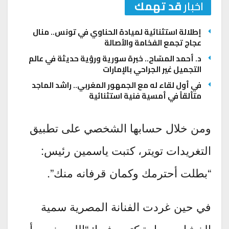
اخبار
قد تهمك
إطلالة استثنائية لميادة الحناوي في تونس.. منال
عجاج تجمع الفخامة والأصالة
د. أحمد المسّاح.. خبرة سورية ورؤية حديثة في عالم
التجميل غير الجراحي بالإمارات
في أول لقاء له مع الجمهور المغربي.. راشد الماجد
متألقاً في أمسية فنية استثنائية
ومن خلال حسابها الشخصي على تطبيق
التغريدات تويتر، كتبت ياسمين رئيس:
“بطلت أحترمك وكمان قرفانه منك”.
في حين غردت الفنانة المصرية سمية
الخشاب بعبارة كتبت فيها: “اللي يخسر أي