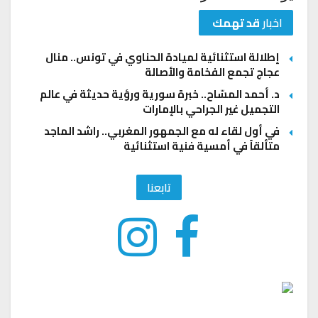
اخبار
قد تهمك
إطلالة استثنائية لميادة الحناوي في تونس.. منال
عجاج تجمع الفخامة والأصالة
د. أحمد المسّاح.. خبرة سورية ورؤية حديثة في عالم
التجميل غير الجراحي بالإمارات
في أول لقاء له مع الجمهور المغربي.. راشد الماجد
متألقاً في أمسية فنية استثنائية
تابعنا