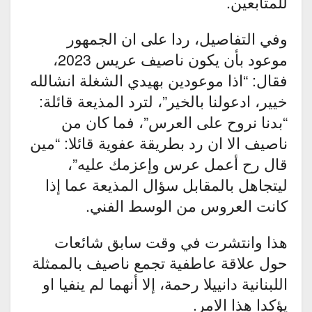
للمتابعين.
وفي التفاصيل، ردا على ان الجمهور
موعود بأن يكون ناصيف عريس 2023،
فقال: “اذا موعودين بهيدي الشغلة انشالله
خيير، ادعولنا بالخير”، لترد المذيعة قائلة:
“بدنا نروح على العرس”، فما كان من
ناصيف الا ان رد بطريقة عفوية قائلا: “مين
قال رح أعمل عرس وإعزمك عليه”،
ليتجاهل بالمقابل سؤال المذيعة عما إذا
كانت العروس من الوسط الفني.
هذا وانتشرت في وقت سابق شائعات
حول علاقة عاطفية تجمع ناصيف بالممثلة
اللبنانية دانييلا رحمة، إلا أنهما لم ينفيا او
يؤكدا هذا الامر.