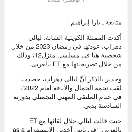
متابعة ـ يارا إبراهيم :
أكدت الممثلة الكويتية الشابة، ليالي
دهراب، عودتها في رمضان 2023 من خلال
شخصية هيا في مسلسل منزل12، وذلك
من خلال تصريحاتها مع ET بالعربي.
وجدير بالذكر أنَّ ليالي دهراب، حصدت
لقب نجمة الجمال والأناقة لعام 2022”،
في ختام الملتقى المهني التجميلي بدورته
السادسة بدبي.
حيث قالت ليالي خلال لقائها مع ET
بالعربي: “في ناس آخدين الإنستقرام as a