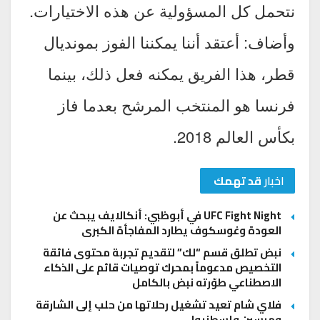
نتحمل كل المسؤولية عن هذه الاختيارات.
وأضاف: أعتقد أننا يمكننا الفوز بمونديال
قطر، هذا الفريق يمكنه فعل ذلك، بينما
فرنسا هو المنتخب المرشح بعدما فاز
بكأس العالم 2018.
اخبار
قد تهمك
UFC Fight Night في أبوظبي: أنكالايف يبحث عن
العودة وغوسكوف يطارد المفاجأة الكبرى
نبض تطلق قسم “لك” لتقديم تجربة محتوى فائقة
التخصيص مدعوماً بمحرك توصيات قائم على الذكاء
الاصطناعي طوّرته نبض بالكامل
فلاي شام تعيد تشغيل رحلاتها من حلب إلى الشارقة
ومرسين وإسطنبول