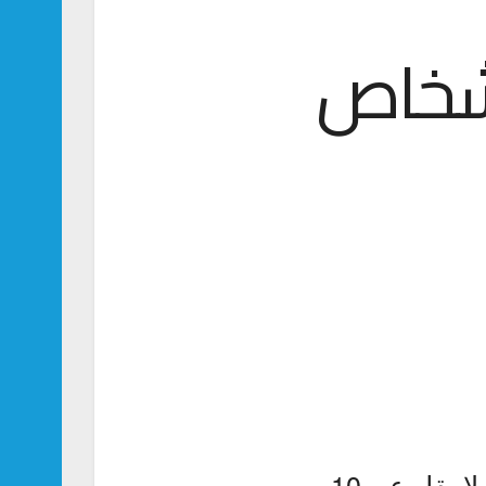
الديف.. مقتل 10 أشخاص
أعلنت السلطات في جزر المالديف، اليوم الخميس، مقتل ما لا يقل عن 10