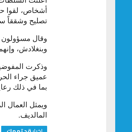
أشخاص، لقوا حت
تصليح وشققاً سك
وقال مسؤولون لر
وبنغلادش، وإنه
وذكرت المفوضية 
عميق جراء الحر
بما في ذلك رعايا
ويمثل العمال ال
المالديف.
اخبار
قد تهمك