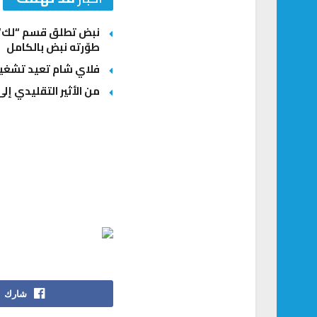
نبض تطلق قسم “لك” ل
طوّرته نبض بالكامل
فلاي شام تعيد تشغيل
من الأثير التقليدي إلى
شارك