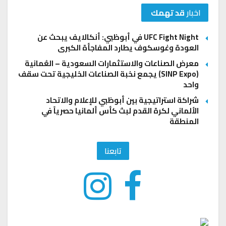
اخبار
قد تهمك
UFC Fight Night في أبوظبي: أنكالايف يبحث عن
العودة وغوسكوف يطارد المفاجأة الكبرى
معرض الصناعات والاستثمارات السعودية – العُمانية
(SINP Expo) يجمع نخبة الصناعات الخليجية تحت سقف
واحد
شراكة استراتيجية بين أبوظبي للإعلام والاتحاد
الألماني لكرة القدم لبث كأس ألمانيا حصرياً في
المنطقة
تابعنا