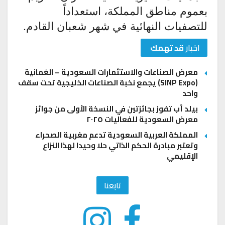
بعموم مناطق المملكة، استعداداً
للتصفيات النهائية في شهر شعبان القادم.
اخبار
قد تهمك
معرض الصناعات والاستثمارات السعودية – العُمانية
(SINP Expo) يجمع نخبة الصناعات الخليجية تحت سقف
واحد
بيلد أب تفوز بجائزتين في النسخة الأولى من جوائز
معرض السعودية للفعاليات ٢٠٢٥
المملكة العربية السعودية تدعم مغربية الصحراء
وتعتبر مبادرة الحكم الذاتي حلا وحيدا لهذا النزاع
الإقليمي
تابعنا