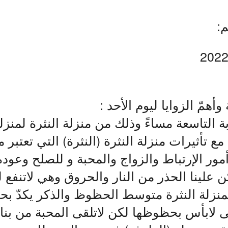
:
وأهمّ الزوايا ليوم الأحد :
ة التاسعة مساءً وذلك من منزلة النثرة لمنزل
 مع تأثيرات منزلة النثرة (النثرة) التي تعتبر
أمور الإرتباط والزواج والمحبة و للصلح وعودة
علينا الحذر من النار والحروق وهي لاتنفع لل
منزلة النثرة متوسط الحظوظ والذكر يكدّ بح
ى لابأس بحظوظها لكن لاتلقى المحبة من بنا