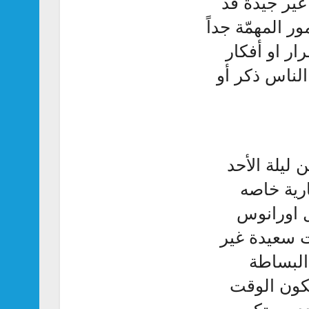
ير جيّدة قد
ر المهمّة جداً
ار او أفكار
الناس ذكر أو
من ليلة الأحد
ارية خاصه
ل اورانوس
ت سعيدة غير
 البساطة
يكون الوقت
د ومبتكر