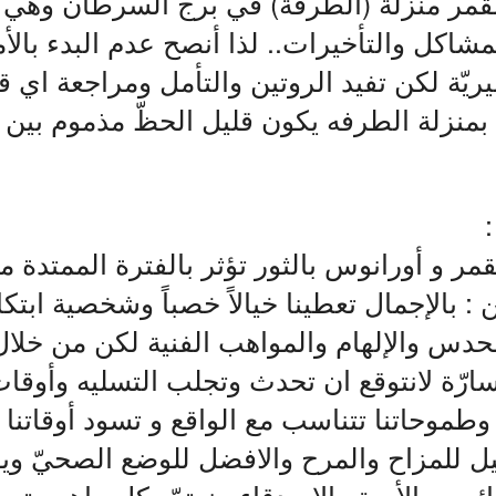
قمر منزلة (الطرفة) في برج السرطان وهي غ
اكل والتأخيرات.. لذا أنصح عدم البدء بالأمو
يّة لكن تفيد الروتين والتأمل ومراجعة اي قر
 بمنزلة الطرفه يكون قليل الحظّ مذموم بين 
:
 بين القمر و أورانوس بالثور تؤثر بالفترة الممتدة 
 : بالإجمال تعطينا خيالاً خصباً وشخصية ابتك
حدس والإلهام والمواهب الفنية لكن من خلا
رّة لانتوقع ان تحدث وتجلب التسليه وأوقا
 وطموحاتنا تتناسب مع الواقع و تسود أوقاتنا
يل للمزاح والمرح والافضل للوضع الصحيّ و
 مع الأحبة والاصدقاء.. نهتمّ بكل ماهو متجد