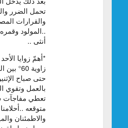
بعد ذلك يدخل ال
تحمل الضرر والمش
والقرارات المصير
..المولود وقمره
أنثى ..
*أهمّ زوايا الأحد 
زاوية 60°
حتى صباح الإثنين
بالعمل وتقوي ال
تعطي مفاجآت سا
متوقعه ..أحلامنا
والاطمئنان والم
جميل نميل لقضائه