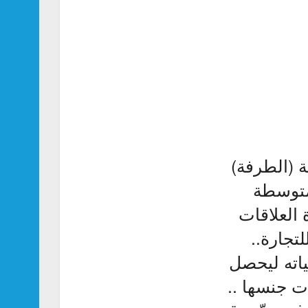
ة (الطرفة)
 متوسطة
 العلاقات
تجارة..
ياته ليحصل
ت جنسها ..