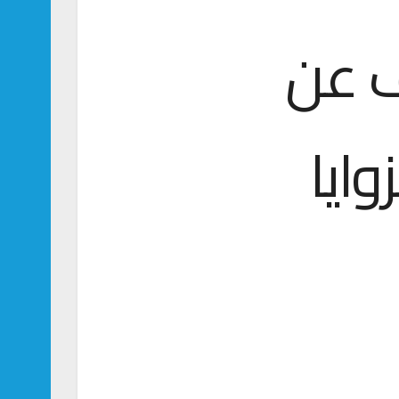
ف عن
وايا