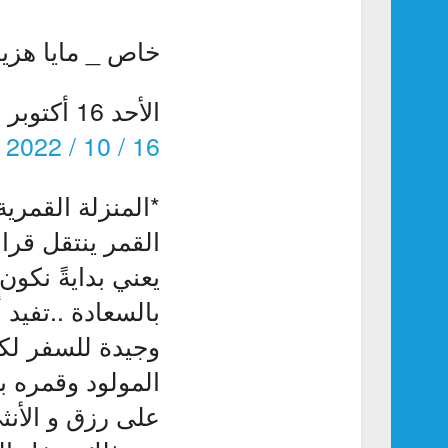
خاص _ مايا هزيم
الأحد 16 أكتوبر 2022
16 / 10 / 2022
*المنزلة القمرية 
القمر ينتقل قراب
يعني بدايةً نكون
بالسعادة ..تفيد 
وجيدة للسفر لكن 
المولود وقمره ب
على رزق و الأنث