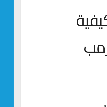
كيفية
رمب
اق ومحبون،