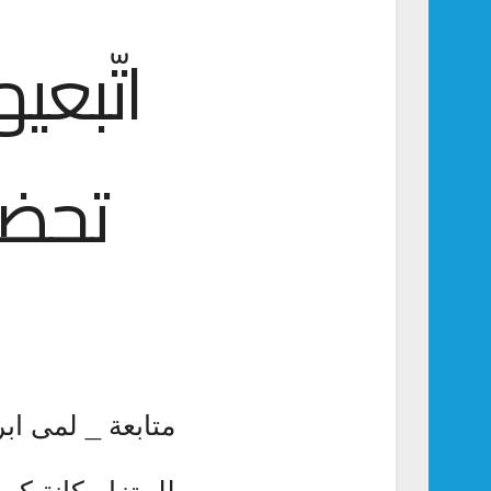
اتّبعي
تحضي
متابعة _ لمى ابر
للبيتزا مكانة ك