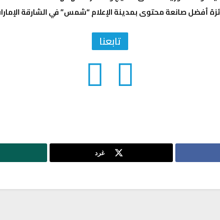
زة أفضل صانعة محتوى بمدينة الإعلام “شمس” في الشارقة الإمارا
تابعنا
غرد