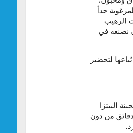
مرغوبة جداً
 الرهيب
ن نصنعه في
ّباعها لتحضير
ة البيتزا
زة ومدّيها، ثمّ انقليها إلى صينية فرن واخبزيها لمدة 10 دقائق من دون
د.