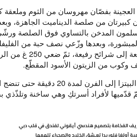
 العجينة بفصّان مهروسان من الثوم وملعقة 
ن كبيرتان من صلصة الديناميت الجاهزة، وبعد
لمون المدخن بالتساوي فوق الصلصة ورشّي
المبشورة، وبعدها وزّعي نصف حبة من الفليفل
والحمراء المقطّعة إلى شرائح
ف وكوب من الزيتون الأسود المقطّع.
– وبعدها أدخلي البيتزا إلى الفرن لمدة 20
ّ قدّميها لأفراد أسرتكِ وهي ساخنة وتلذّذي 
عريف الفخامة بتصميم هندسي أيقوني لفندق في قلب دبي
ية أولغا فلوريدا تعـشق الخليج والصحراء تلهمها