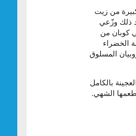
كبيرة من زيت
 ذلك وزّعي
 كوبان من
ة الخضراء
 رفيعة، ثمّ ضعي 250 غ من الروبيان المسلوق
 دقيقة حتى تنضج العجينة بالكامل
بطعمها الشهي.