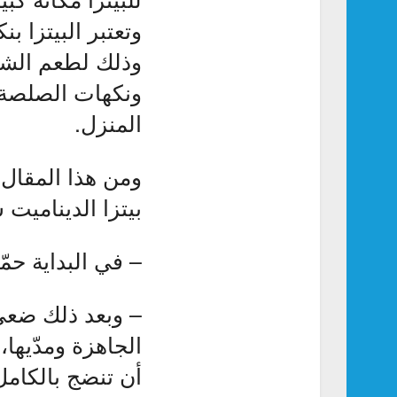
وتعتبر البيتزا ب
وذلك لطعم الش
ونكهات الصلصة 
المنزل.
ومن هذا المقال 
بيتزا الديناميت
– في البداية حمّي الف
– وبعد ذلك ضعي
أن تنضج بالكامل