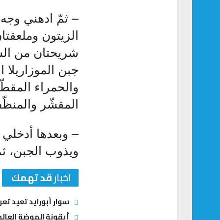
– ثمّ ادهني وجه
الزيتون وملعقتا
شريحتان من الس
جبن الموزاريلا 
المقشّر والمنظّ
ويذوب الجبن، ثم
اخبار
قد تهمك
سوار أبورايد تعيد ت
أيقونة الموضة العالم