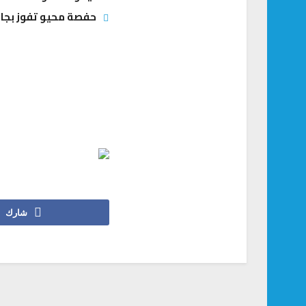
حفصة محيو تفوز بجائ
شارك