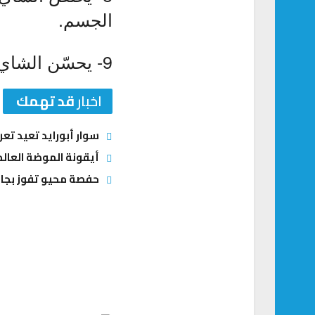
الجسم.
9- يحسّن الشاي الأخضر وظائف المخ، كما أنه يقلّل رائحة الفم الكريهة.
اخبار
قد تهمك
سوار أبورايد تعيد ت
أيقونة الموضة العالم
حفصة محيو تفوز بجائ