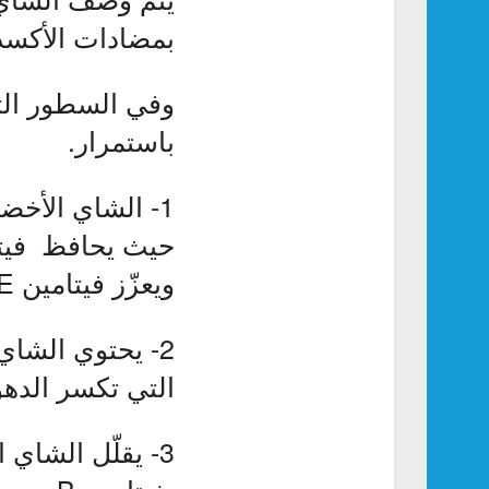
بمضادات الأكسدة
وفي السطور الت
باستمرار.
ويعزّز فيتامين E تجديد الخلايا وترطيب وتغذية البشرة.
2- يحتوي الشا
التي تكسر الدهو
3- يقلّل الشاي
بفيتامين B وحمض الفوليك والمغنيسيوم والفلافونويد.