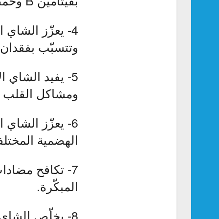
4- يعزّز الشاي
وتتسبّب بفقدان
5- يفيد الشاي 
ومشاكل القلب و
6- يعزّز الشاي
الهضمية المختلف
7- تكافح مضاد
المبكّرة.
8- يخلّص الشاي 