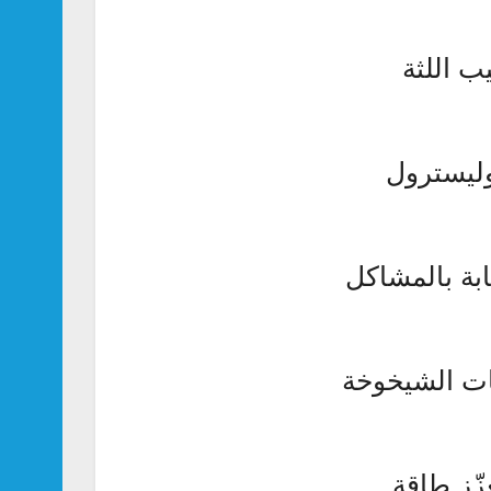
ب اللثة
وليسترول
بة بالمشاكل
مات الشيخوخة
زّز طاقة