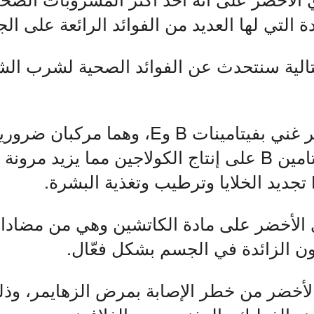
 التي لها العديد من الفوائد الرائعة على ال
الية سنتحدث عن الفوائد الصحية لشرب الش
1- الشاي الأخضر غني بفيتامينات B وE، وه
حيث يحافظ فيتامين B على إنتاج الكولاجين مما يزيد مرو
ي الأخضر على مادة الكاتشين وهي من مضادا
ن الزائدة في الجسم بشكل فعّال.
 الأخضر من خطر الإصابة بمرض الزهايمر، وذل