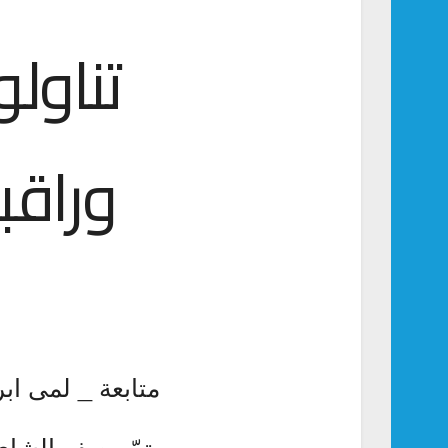
تناولو
وراق
متابعة _ لمى ابر
يتمّ وصف الشاي 