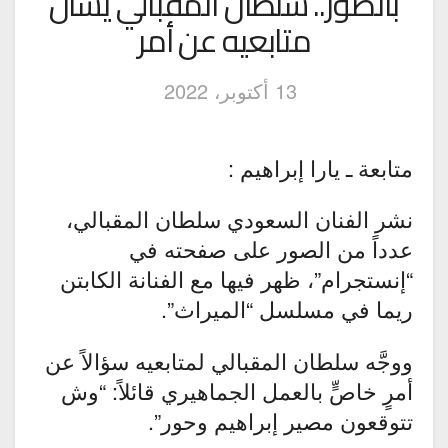
بالصور.. سلطان المقبالي يسأل
متابعيه عن أمر
13 أكتوبر، 2022
متابعة ـ يارا إبراهيم :
نشر الفنان السعودي سلطان المقبالي،
عدداً من الصور على صفحته في
“إنستجرام”، ظهر فيها مع الفنانة الكابتن
ريما في مسلسل “الميراث”.
ووجَّه سلطان المقبالي لمتابعيه سؤالاً عن
أمرٍ خاصٍّ بالعمل الجماهيري قائلاً: “وش
تتوقعون مصير إبراهيم وحور”.