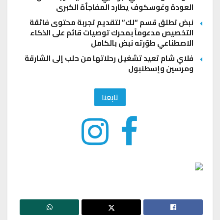
العودة وغوسكوف يطارد المفاجأة الكبرى
نبض تطلق قسم “لك” لتقديم تجربة محتوى فائقة
التخصيص مدعوماً بمحرك توصيات قائم على الذكاء
الاصطناعي طوّرته نبض بالكامل
فلاي شام تعيد تشغيل رحلاتها من حلب إلى الشارقة
ومرسين وإسطنبول
تابعنا