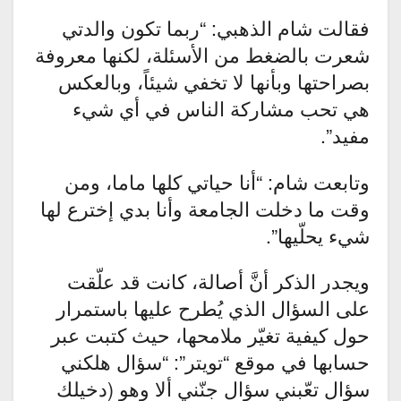
فقالت شام الذهبي: “ربما تكون والدتي
شعرت بالضغط من الأسئلة، لكنها معروفة
بصراحتها وبأنها لا تخفي شيئاً، وبالعكس
هي تحب مشاركة الناس في أي شيء
مفيد”.
وتابعت شام: “أنا حياتي كلها ماما، ومن
وقت ما دخلت الجامعة وأنا بدي إخترع لها
شيء يحلّيها”.
ويجدر الذكر أنَّ أصالة، كانت قد علّقت
على السؤال الذي يُطرح عليها باستمرار
حول كيفية تغيّر ملامحها، حيث كتبت عبر
حسابها في موقع “تويتر”: “سؤال هلكني
سؤال تعّبني سؤال جنّني ألا وهو (دخيلك