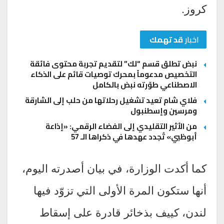
كروز.
اخبار
قد تهمك
نبض تطلق قسم “لك” لتقديم تجربة محتوى فائقة
التخصيص مدعوماً بمحرك توصيات قائم على الذكاء
الاصطناعي طوّرته نبض بالكامل
فلاي شام تعيد تشغيل رحلاتها من حلب إلى الشارقة
ومرسين وإسطنبول
من الأثير التقليدي إلى الفضاء الرقمي: «إذاعة
أبوظبي» تُجدد عهدها في ذكراها الـ 57
كما أكدت الوزارة، في بيان أصدرته اليوم،
أنها ستكون المرة الأولى التي تزوّد فيها
لندن، كييف بذخائر قادرة على إسقاط