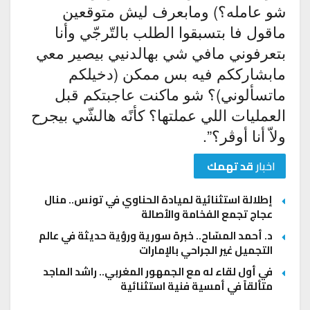
شو عامله؟) ومابعرف ليش متوقعين
ماقول فا بتسبقوا الطلب بالتّرجّي وأنا
بتعرفوني مافي شي بهالدنيي بيصير معي
مابشارككم فيه بس ممكن (دخيلكم
ماتسألوني)؟ شو ماكنت عاجبتكم قبل
العمليات اللي عملتها؟ كأنًه هالشّي بيجرح
ولاّ أنا أوڤر؟”.
اخبار
قد تهمك
إطلالة استثنائية لميادة الحناوي في تونس.. منال
عجاج تجمع الفخامة والأصالة
د. أحمد المسّاح.. خبرة سورية ورؤية حديثة في عالم
التجميل غير الجراحي بالإمارات
في أول لقاء له مع الجمهور المغربي.. راشد الماجد
متألقاً في أمسية فنية استثنائية