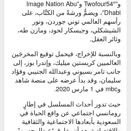
و”Twofour54″ و”Image Nation Abu
Dhabi”، ويضمُّ ورشةً من الكتَّاب، على
رأسهم العالمي توني جوردن، ونور
الشيشكلي، وجيسكار لحود، ومازن طه،
وثائر العقل.
وبالنسبة للإخراج، فيحمل توقيع المخرجَين
العالميين كريستين ميليك، وإندرا بوز، إلى
جانب تامر بسيوني وعبدالله الجنيبي وفؤاد
سليمان، وقد بدأ عرضه على منصة شاهد
وmbc في 1 مارس 2020.
حيث تدور أحداث المسلسل في إطارٍ
رومانسي اجتماعي عن واقع الحياة في
السعودية بأبعادها الاجتماعية والثقافية
والاقتصادية بعد أن يفارق “عبدالمحسن”