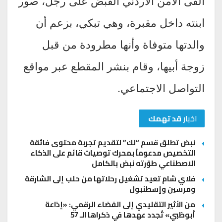
ألقى الأمن الأردني القبض على رجل، صور
ابنته داخل مقبرة، وهي تبكي، بزعم أن
والدتها متوفاة وأنها مطرودة من قبل
زوجة أبيها، وقام بنشر المقطع عبر مواقع
التواصل الاجتماعي.
اخبار
قد تهمك
نبض تطلق قسم “لك” لتقديم تجربة محتوى فائقة
التخصيص مدعوماً بمحرك توصيات قائم على الذكاء
الاصطناعي طوّرته نبض بالكامل
فلاي شام تعيد تشغيل رحلاتها من حلب إلى الشارقة
ومرسين وإسطنبول
من الأثير التقليدي إلى الفضاء الرقمي: «إذاعة
أبوظبي» تُجدد عهدها في ذكراها الـ 57