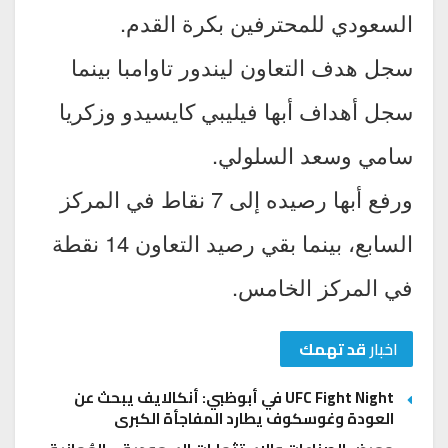
السعودي للمحترفين بكرة القدم.
سجل هدف التعاون ليندور تاوامبا بينما
سجل أهداف أبها فيليبي كايسيدو وزكريا
سامي وسعد السلولي.
ورفع أبها رصيده إلى 7 نقاط في المركز
السابع، بينما بقي رصيد التعاون 14 نقطة
في المركز الخامس.
اخبار
قد تهمك
UFC Fight Night في أبوظبي: أنكالايف يبحث عن
العودة وغوسكوف يطارد المفاجأة الكبرى