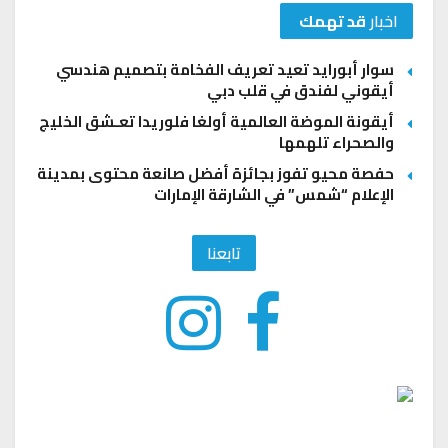
اخبار
قد تهمك
سوار أبورايد تعيد تعريف الفخامة بتصميم هندسي
أيقوني لفندق في قلب دبي
أيقونة الموضة العالمية أولغا فلوريدا تعـشق الخليج
والصحراء تلهمها
حفصة محيو تفوز بجائزة أفضل صانعة محتوى بمدينة
الإعلام “شمس” في الشارقة الإمارات
تابعنا