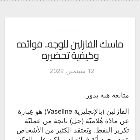
ماسك الفازلين للوجه.. فوائده
وكيفية تحضيره
12 سبتمبر، 2022
متابعة هبة بدور:
الفازلين (بالإنجليزية Vaseline) هو عِبارة
عن مادّة هُلاميّة (جل) ناتجة من عمليّة
تكرير النفط، ويَعتقد الكثير من الأشخاص
عدم وجود أيّة فوائد له، ولكن على العكس