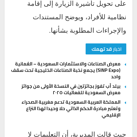
على تحويل تأشيرة الزيارة إلى إقامة
نظامية للأفراد، ويوضح المستندات
والإجراءات المطلوبة بشأنها.
اخبار
قد تهمك
معرض الصناعات والاستثمارات السعودية – العُمانية
(SINP Expo) يجمع نخبة الصناعات الخليجية تحت سقف
واحد
بيلد أب تفوز بجائزتين في النسخة الأولى من جوائز
معرض السعودية للفعاليات ٢٠٢٥
المملكة العربية السعودية تدعم مغربية الصحراء
وتعتبر مبادرة الحكم الذاتي حلا وحيدا لهذا النزاع
الإقليمي
حيث قالت المديرية، أن التعليمات لا