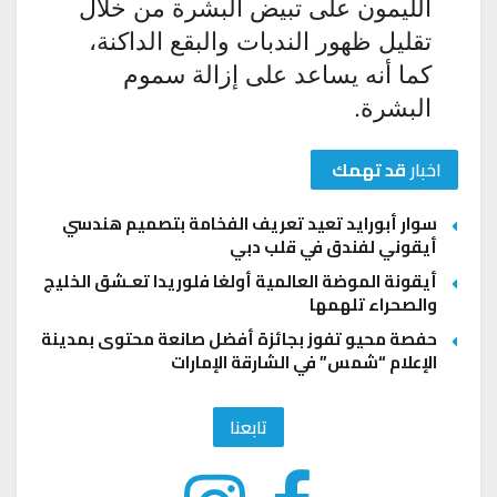
الليمون على تبيض البشرة من خلال
تقليل ظهور الندبات والبقع الداكنة،
كما أنه يساعد على إزالة سموم
البشرة.
اخبار
قد تهمك
سوار أبورايد تعيد تعريف الفخامة بتصميم هندسي
أيقوني لفندق في قلب دبي
أيقونة الموضة العالمية أولغا فلوريدا تعـشق الخليج
والصحراء تلهمها
حفصة محيو تفوز بجائزة أفضل صانعة محتوى بمدينة
الإعلام “شمس” في الشارقة الإمارات
تابعنا