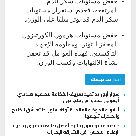
خفض مستويات سكر الدم
المرتفعة، فعدم استقرار مستويات
سكر الدم قد يؤثر سلبًا على الوزن.
خفض مستويات هرمون الكورتيزول
المحفز للتوتر، ومقاومة الإجهاد
التأكسدي، فهذه العوامل قد تحفز
نشأة الالتهابات وكسب الوزن.
اخبار
قد تهمك
سوار أبورايد تعيد تعريف الفخامة بتصميم هندسي
أيقوني لفندق في قلب دبي
أيقونة الموضة العالمية أولغا فلوريدا تعـشق الخليج
والصحراء تلهمها
حفصة محيو تفوز بجائزة أفضل صانعة محتوى بمدينة
الإعلام “شمس” في الشارقة الإمارات