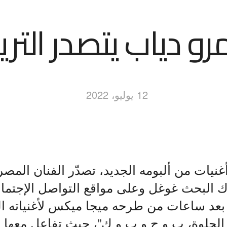
و دياب يتصدر التري
12 يوليو، 2022
غنيات من ألبومه الجديد، تصدّر الفنان المصر
 البحث غوغل وعلى مواقع التواصل الإجتماع
 بعد ساعات من طرحه ميجا ميكس لأغنياته الثل
الحلوة، ب و ح و ب و ك”، حيث تفاعل معها ا