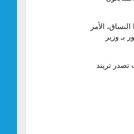
النساق، الأمر
ر بـ وزير
طرح أغنياته في موسم صيف 2022 حيث تصدر تريند