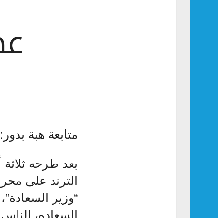
عمر
متابعة هبة بدور:
بعد طرحه ثلاثة أ
الترند على محرك
“وزير السعادة”،
السعاده، الناس 