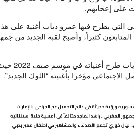
ت على إعجابهم.
لى التي يطرح فيها عمرو دياب أغنية على هذا 
لمتابعون كثيراً، وأصبح لقبه الجديد من جمهو
ويواصل عمرو دياب 
ل الاجتماعي مؤخرا بأغنيته “اللوك الجديد”.
ة سورية ورؤية حديثة في عالم التجميل غير الجراحي بالإمارات
مهور المغربي.. راشد الماجد متألقاً في أمسية فنية استثنائية
.. ليال خوري تجمع الأصدقاء والمشاهير في احتفال مميز بدبي