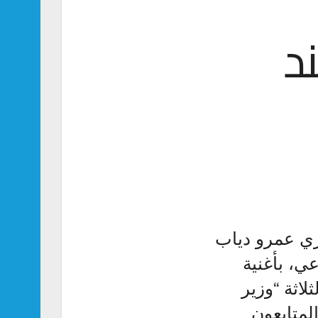
ند
ي ​عمرو دياب​
ي، بأغنية
اثة “وزير
لمتابعون